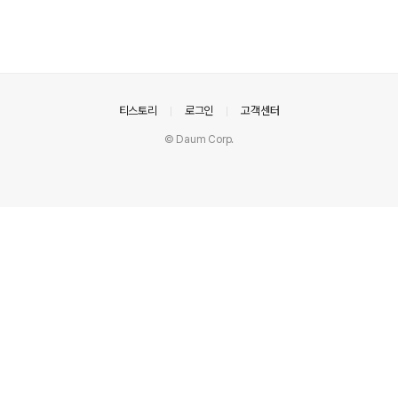
의안내
티스토리
로그인
고객센터
© Daum Corp.